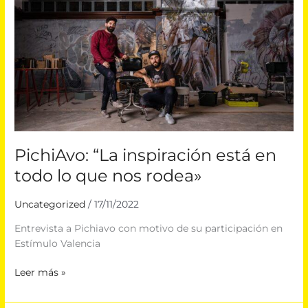
en
todo
lo
que
nos
rodea»
PichiAvo: “La inspiración está en
todo lo que nos rodea»
Uncategorized
/
17/11/2022
Entrevista a Pichiavo con motivo de su participación en
Estímulo Valencia
Leer más »