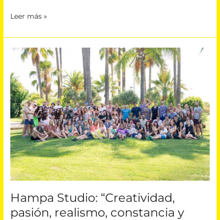
Leer más »
Hampa
Studio:
“Creatividad,
pasión,
realismo,
constancia
y
acabar
lo
que
empiezas,
algunas
de
las
Hampa Studio: “Creatividad,
claves
pasión, realismo, constancia y
para