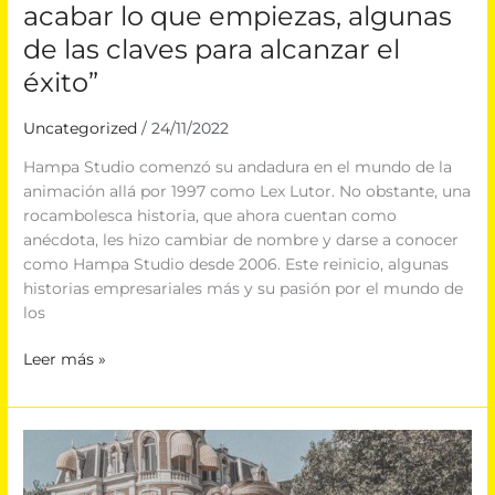
acabar lo que empiezas, algunas
alcanzar
el
de las claves para alcanzar el
éxito”
éxito”
Uncategorized
/
24/11/2022
Hampa Studio comenzó su andadura en el mundo de la
animación allá por 1997 como Lex Lutor. No obstante, una
rocambolesca historia, que ahora cuentan como
anécdota, les hizo cambiar de nombre y darse a conocer
como Hampa Studio desde 2006. Este reinicio, algunas
historias empresariales más y su pasión por el mundo de
los
Leer más »
Lorena
Macías
(@hazmeunafotoasí):