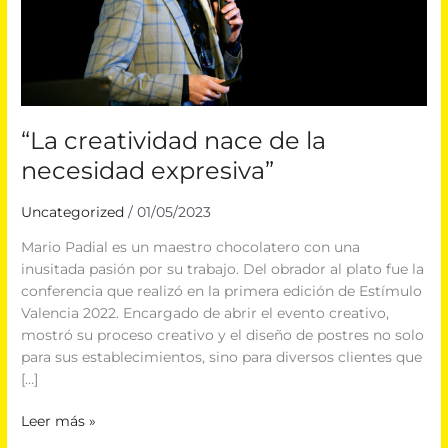
“La creatividad nace de la
necesidad expresiva”
Uncategorized
/
01/05/2023
Mario Padial es un maestro chocolatero con una
inusitada pasión por su trabajo. Del obrador al plato fue la
conferencia que realizó en la primera edición de Estímulo
Valencia 2022. Encargado de abrir el evento creativo,
mostró su proceso creativo y el diseño de postres no solo
para sus establecimientos, sino para diversos clientes que
[…]
Leer más »