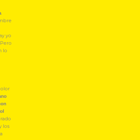
a
ombre
ay yo
 Pero
n lo
color
ano
con
ol
grado
 los
na