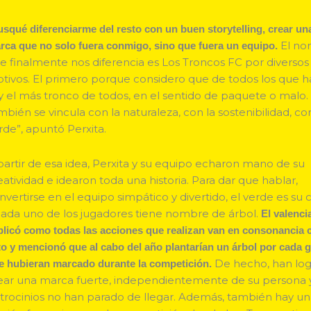
squé diferenciarme del resto con un buen storytelling, crear un
El n
rca que no solo fuera conmigo, sino que fuera un equipo.
e finalmente nos diferencia es Los Troncos FC por diversos
tivos. El primero porque considero que de todos los que h
y el más tronco de todos, en el sentido de paquete o malo.
mbién se vincula con la naturaleza, con la sostenibilidad, co
rde”, apuntó Perxita.
partir de esa idea, Perxita y su equipo echaron mano de su
eatividad e idearon toda una historia. Para dar que hablar,
nvertirse en el equipo simpático y divertido, el verde es su 
cada uno de los jugadores tiene nombre de árbol.
El valenci
plicó como todas las acciones que realizan van en consonancia 
to y mencionó que al cabo del año plantarían un árbol por cada g
De hecho, han lo
e hubieran marcado durante la competición.
ear una marca fuerte, independientemente de su persona y
trocinios no han parado de llegar. Además, también hay u