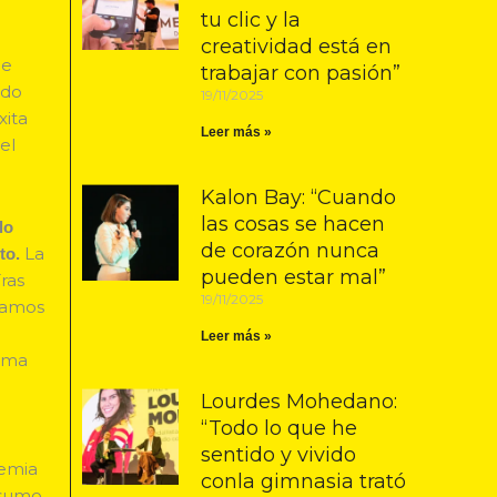
tu clic y la
creatividad está en
de
trabajar con pasión”
ndo
19/11/2025
xita
Leer más »
el
Kalon Bay: “Cuando
las cosas se hacen
lo
de corazón nunca
La
nto.
pueden estar mal”
ras
19/11/2025
zamos
s
Leer más »
orma
Lourdes Mohedano:
“Todo lo que he
sentido y vivido
demia
conla gimnasia trató
nsumo