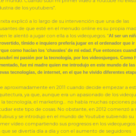
te mundo. Cuando subí mi primer vídeo a Youtube no existí
dustria de los youtubers”.
rxita explicó a lo largo de su intervención que una de las
usantes de que esté en el menudo online es su propia mad
ien le alentó a jugar con ella a los videojuegos. “
Al ser un ni
trovertido, tímido e inquiero prefería jugar en el ordenador que ir 
rque como hacían los ‘chavales’ de mi edad. Fue entonces cuan
scubrí mi pasión por la tecnología, por los videosjuegos. Como 
mentado, fue mi madre quien me introdujo en este mundo de las
evas tecnologías, de internet, en el que he vivido diferentes etap
e aproximadamente en 2011 cuando decide empezar a est
quitectura, ya que, aunque era un apasionado de los videoj
 la tecnología, el marketing… no había muchas opciones p
tudiar este tipo de cosas. No obstante, en 2012 comenzó a 
Rubius y se introdujo en el mundo de Youtube subiendo su
imer vídeo compartiendo sus progresos en los videojuegos
s que se divertía día a día y con el aumento de seguidores