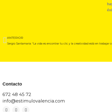
ha
éx
Ant
ANTERIOR
Sergio Santamaria: “La vida es encontrar tu clic y la creatividad está en trabajar 
Contacto
672 48 45 72
info@estimulovalencia.com
F
I
L
a
n
i