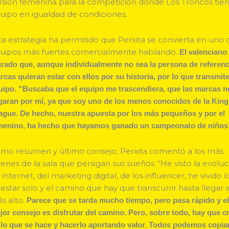
rsión femenina para la competición donde Los Troncos tie
uipo en igualdad de condiciones.
ta estrategia ha permitido que Perxita se convierta en uno 
uipos más fuertes comercialmente hablando.
El valenciano
grado que, aunque individualmente no sea la persona de referenci
rcas quieran estar con ellos por su historia, por lo que transmite
uipo. “Buscaba que el equipo me trascendiera, que las marcas n
egaran por mí, ya que soy uno de los menos conocidos de la Kin
ague. De hecho, nuestra apuesta por los más pequeños y por el
menino, ha hecho que hayamos ganado un campeonato de niños
mo resumen y último consejo, Perxita comentó a los más
venes de la sala que persigan sus sueños. “He visto la evolu
 internet, del marketing digital, de los influencer, he vivido 
 estar solo y el camino que hay que transcurrir hasta llegar a
s alto.
Parece que se tarda mucho tiempo, pero pasa rápido y e
jor consejo es disfrutar del camino. Pero, sobre todo, hay que c
 lo que se hace y hacerlo aportando valor. Todos podemos copiar