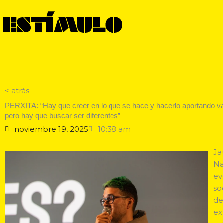
Ir
al
contenido
< atrás
PERXITA: “Hay que creer en lo que se hace y hacerlo aportando va
pero hay que buscar ser diferentes”
noviembre 19, 2025
10:38 am
Ja
Na
ev
so
de
ex