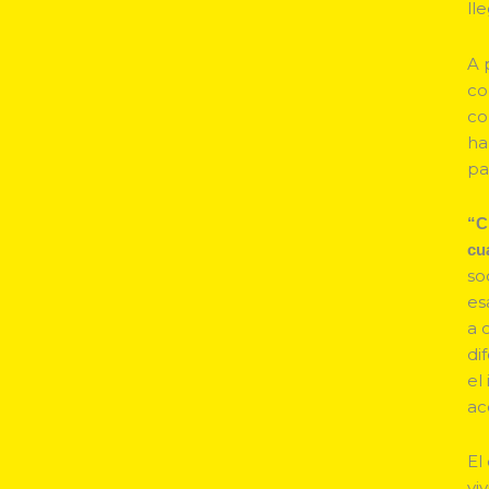
ll
A 
co
co
ha
pa
“C
cu
so
es
a 
di
el
ac
El
vi