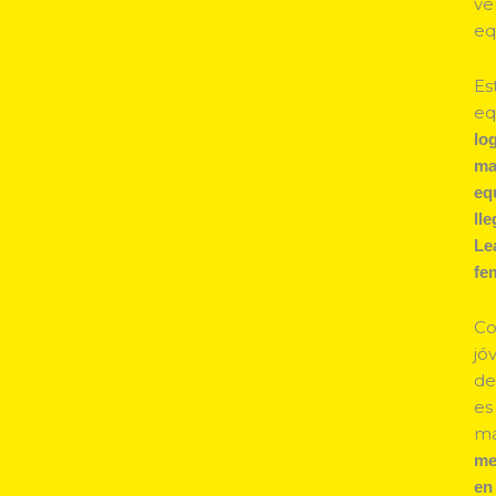
ve
eq
Es
eq
lo
ma
eq
ll
Le
fe
Co
jó
de
es
má
me
en