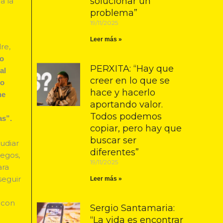
solucionar un
a la
problema”
19/11/2025
Leer más »
re,
ño
PERXITA: “Hay que
al
creer en lo que se
do
hace y hacerlo
he
aportando valor.
Todos podemos
as”.
copiar, pero hay que
buscar ser
udiar
diferentes”
uegos,
19/11/2025
ara
seguir
Leer más »
 con
Sergio Santamaria:
“La vida es encontrar