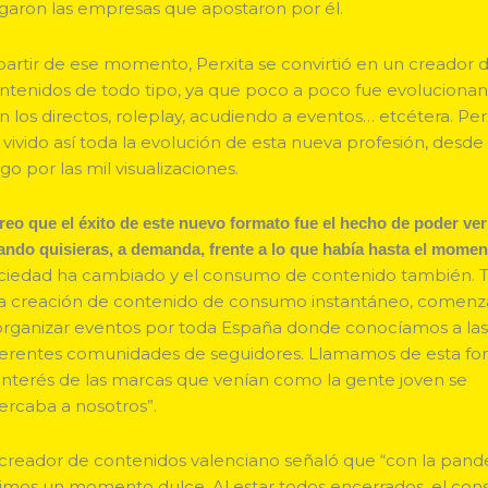
egaron las empresas que apostaron por él.
partir de ese momento, Perxita se convirtió en un creador 
ntenidos de todo tipo, ya que poco a poco fue evoluciona
n los directos, roleplay, acudiendo a eventos… etcétera. Per
 vivido así toda la evolución de esta nueva profesión, desde 
go por las mil visualizaciones.
reo que el éxito de este nuevo formato fue el hecho de poder ver
ando quisieras, a demanda, frente a lo que había hasta el mome
ciedad ha cambiado y el consumo de contenido también. T
a creación de contenido de consumo instantáneo, comen
organizar eventos por toda España donde conocíamos a la
ferentes comunidades de seguidores. Llamamos de esta f
 interés de las marcas que venían como la gente joven se
ercaba a nosotros”.
 creador de contenidos valenciano señaló que “con la pan
vimos un momento dulce. Al estar todos encerrados, el co