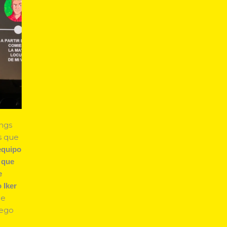
ings
s que
 equipo
a que
e
 Iker
de
uego