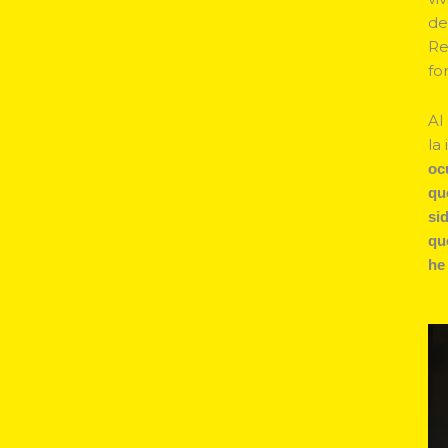
de
Re
fo
Al
la
oc
qu
si
qu
he