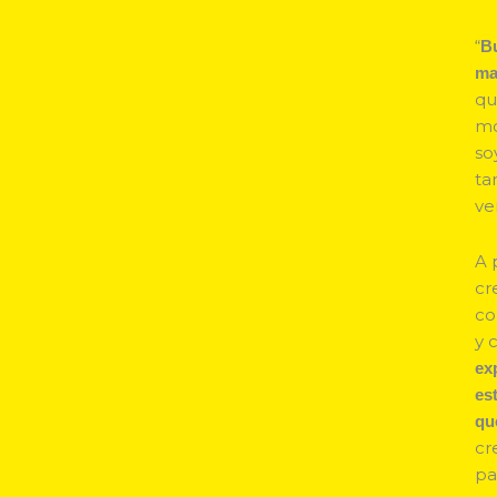
“
Bu
ma
qu
mo
so
ta
ve
A 
cr
co
y 
ex
es
qu
cr
pa