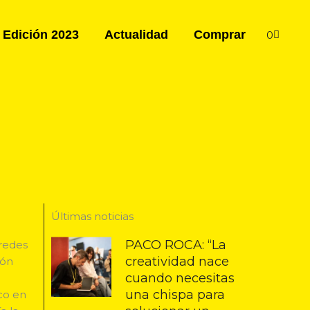
Carrito
Edición 2023
Actualidad
Comprar
0
Últimas noticias
PACO ROCA: “La
 redes
creatividad nace
ión
cuando necesitas
una chispa para
co en