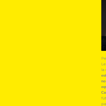
Pe
Le
la
es
no
eq
Ca
fú
pa