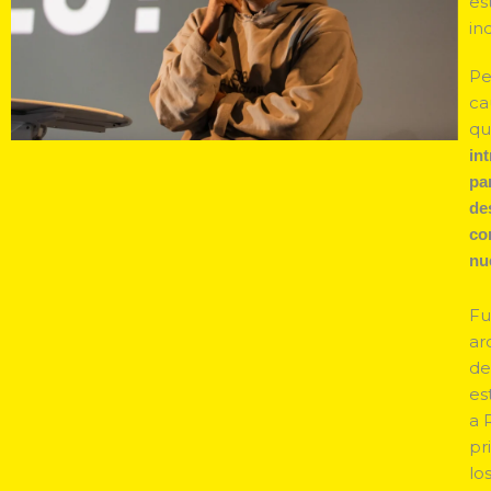
es
in
Pe
ca
qu
in
pa
de
co
nu
Fu
ar
de
es
a 
pr
lo