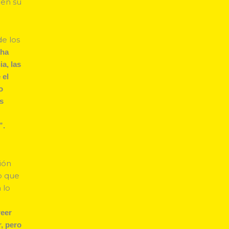
nen su
de los
 ha
a, las
 el
o
gs
”.
ción
lo que
 lo
l
reer
, pero