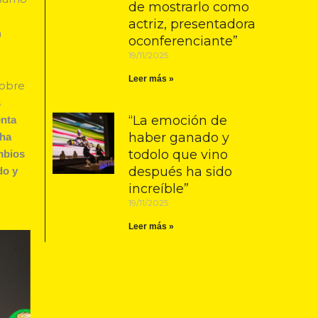
de mostrarlo como
actriz, presentadora
a
oconferenciante”
19/11/2025
Leer más »
sobre
s
“La emoción de
enta
haber ganado y
 ha
todolo que vino
mbios
después ha sido
do y
increíble”
19/11/2025
Leer más »