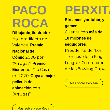
PACO
PERXI
ROCA
Streamer, youtuber, y
gamer.
Cuenta con
más de
Dibujante, ilustrador.
10 millones de
Hijo predilecto de
.
seguidores
Valencia.
Premio
Presidente de “Los
Nacional de
Troncos” de la Kings
2008 por
Cómic
League. Co-creador
“Arrugas”.
Premio
de la «Bowling Cup».
por “La Casa”
Eisner
en 2020.
Goya a mejor
película de
Más sobre Perxitaa
con
animación
“Arrugas”.
Más sobre Paco Roca