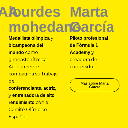
TAA
lourdes
Marta
mohedano
García
y
Medallista olímpica
Piloto profesional
bicampeona del
de Fórmula 1
como
y
mundo
Academy
gimnasta rítmica.
creadora de
Actualmente
contenido.
compagina su trabajo
de
Más sobre Marta
García
,
conferenciante,
actriz
y
entrenadora de alto
con el
rendimiento
Comité Olímpico
Español.